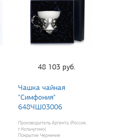
48 103 руб.
Чашка чайная
"Симфония"
648ЧШ03006
Производитель Аргента (Россия,
г.Кольчугино)
Покрытие Чернение