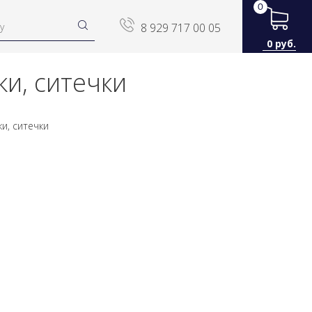
0
8 929 717 00 05
0 руб.
и, ситечки
и, ситечки